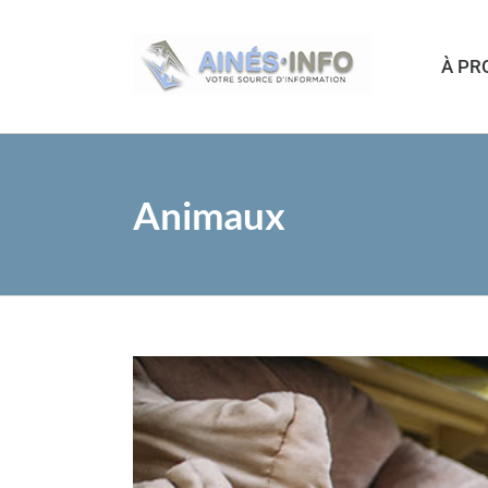
Passer
au
À PR
contenu
Animaux