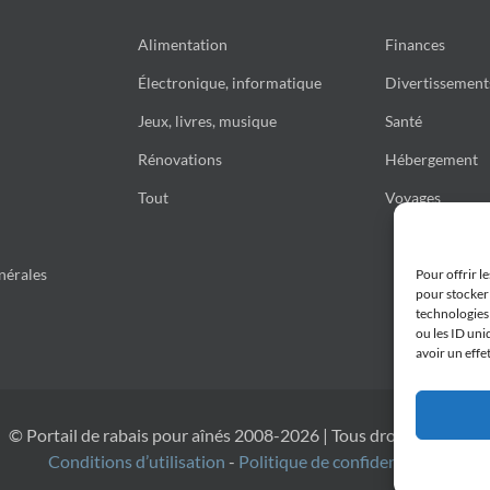
Alimentation
Finances
Électronique, informatique
Divertissement
Jeux, livres, musique
Santé
Rénovations
Hébergement
Tout
Voyages
nérales
Pour offrir l
pour stocker 
technologies
ou les ID uni
avoir un effe
© Portail de rabais pour aînés 2008-2026 | Tous droits réservés
Conditions d’utilisation
-
Politique de confidentialité