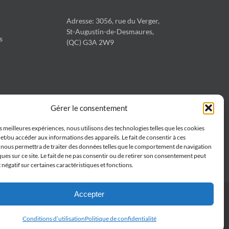
Adresse: 3056, rue du Verger,
St-Augustin-de-Desmaures,
s
(QC) G3A 2W9
Gérer le consentement
es meilleures expériences, nous utilisons des technologies telles que les cookies
et/ou accéder aux informations des appareils. Le fait de consentir à ces
 nous permettra de traiter des données telles que le comportement de navigation
ques sur ce site. Le fait de ne pas consentir ou de retirer son consentement peut
t négatif sur certaines caractéristiques et fonctions.
Accepter
Conditions d’utilisation
Politique de confidentialité