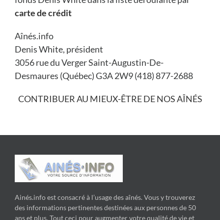
carte de crédit
Aînés.info
Denis White, président
3056 rue du Verger Saint-Augustin-De-
Desmaures (Québec) G3A 2W9 (418) 877-2688
CONTRIBUER AU MIEUX-ÊTRE DE NOS AÎNÉS
Ainés.info est consacré à l’usage des aînés. Vous y trouverez
des informations pertinentes destinées aux personnes de 50
ans et plus. Tout ceci pour augmenter votre qualité de vie et